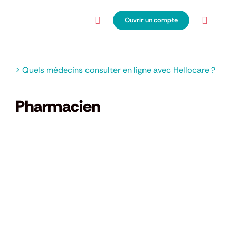
Passer
au
Ouvrir un compte
Toggl
contenu
Navig
> Quels médecins consulter en ligne avec Hellocare ?
Pharmacien