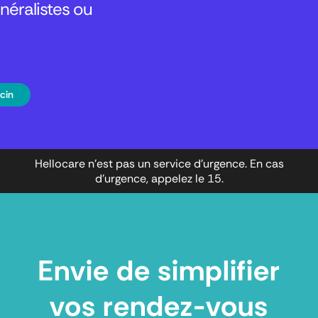
éralistes ou
cin
Hellocare n’est pas un service d’urgence. En cas
d’urgence, appelez le 15.
Envie de simplifier
vos rendez-vous